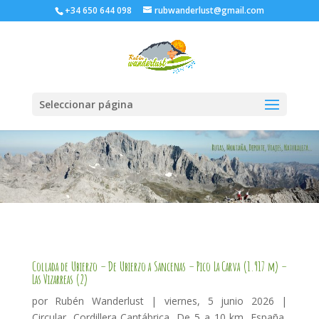
+34 650 644 098
rubwanderlust@gmail.com
Seleccionar página
Collada de Ubierzo – De Ubierzo a Sancenas – Pico La Carva (1.917 m) –
Las Vizarreas (2)
por
Rubén Wanderlust
|
viernes, 5 junio 2026
|
Circular
,
Cordillera Cantábrica
,
De 5 a 10 km
,
España
,