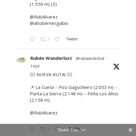
(1.556 m) (3)
@RubAlvarez
@altobernesgabio
Twitter
1
Rubén Wanderlust
@rubwanderlust
·
14 Jul
🚶‍♂️ NUEVA RUTA! 🚶‍♀️
📌 La Cueta – Pico Gagucheiro (2.053 m) –
Punta La Sierra (2.148 m) – Peña Los Años
(2.158 m)
@RubAlvarez
Twitter
1
1
Share This