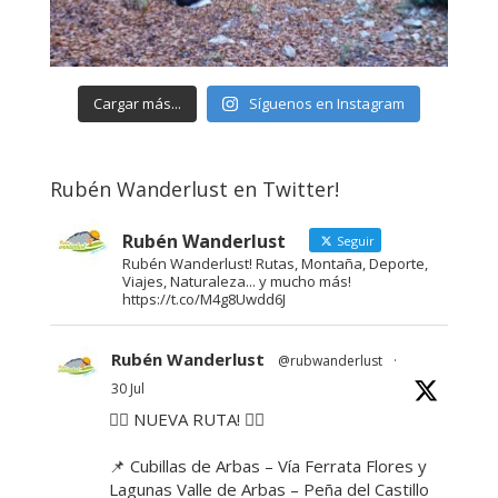
Cargar más...
Síguenos en Instagram
Rubén Wanderlust en Twitter!
Rubén Wanderlust
Seguir
Rubén Wanderlust! Rutas, Montaña, Deporte,
Viajes, Naturaleza... y mucho más!
https://t.co/M4g8Uwdd6J
Rubén Wanderlust
@rubwanderlust
·
30 Jul
🚶‍♂️ NUEVA RUTA! 🚶‍♀️
📌 Cubillas de Arbas – Vía Ferrata Flores y
Lagunas Valle de Arbas – Peña del Castillo