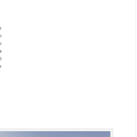
e
n
o
a
0
e