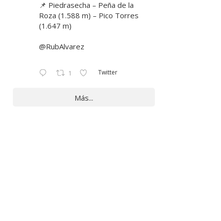
📌 Piedrasecha – Peña de la
Roza (1.588 m) – Pico Torres
(1.647 m)
@RubAlvarez
Twitter
1
Más...