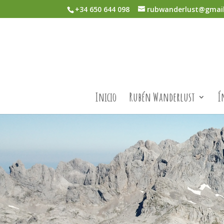
+34 650 644 098
rubwanderlust@gmai
Inicio
Rubén Wanderlust
Í