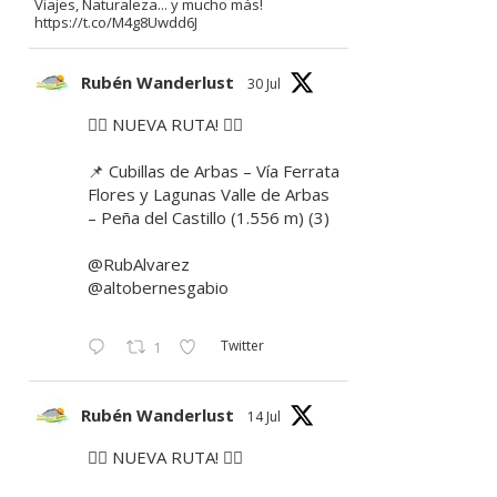
Viajes, Naturaleza... y mucho más!
https://t.co/M4g8Uwdd6J
Rubén Wanderlust
30 Jul
🚶‍♂️ NUEVA RUTA! 🚶‍♀️
📌 Cubillas de Arbas – Vía Ferrata
Flores y Lagunas Valle de Arbas
– Peña del Castillo (1.556 m) (3)
@RubAlvarez
@altobernesgabio
Twitter
1
Rubén Wanderlust
14 Jul
🚶‍♂️ NUEVA RUTA! 🚶‍♀️