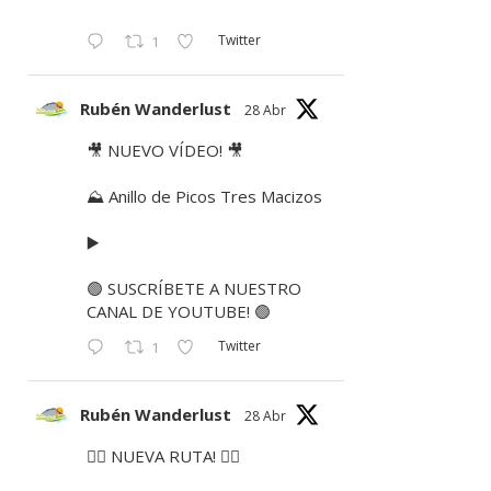
Twitter
1
Rubén Wanderlust
28 Abr
🎥 NUEVO VÍDEO! 🎥
⛰ Anillo de Picos Tres Macizos
▶️
🟢 SUSCRÍBETE A NUESTRO
CANAL DE YOUTUBE! 🟢
Twitter
1
Rubén Wanderlust
28 Abr
🚶‍♂️ NUEVA RUTA! 🚶‍♀️