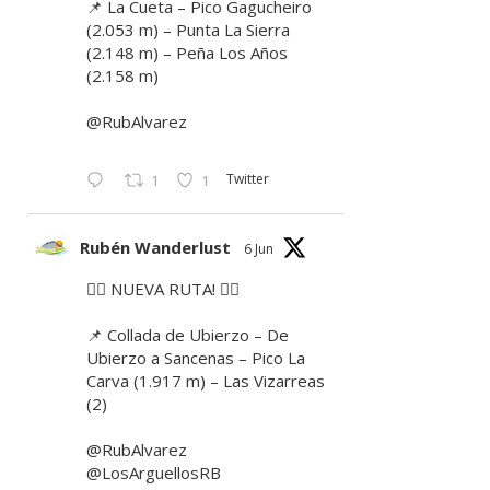
📌 La Cueta – Pico Gagucheiro
(2.053 m) – Punta La Sierra
(2.148 m) – Peña Los Años
(2.158 m)
@RubAlvarez
Twitter
1
1
Rubén Wanderlust
6 Jun
🚶‍♂️ NUEVA RUTA! 🚶‍♀️
📌 Collada de Ubierzo – De
Ubierzo a Sancenas – Pico La
Carva (1.917 m) – Las Vizarreas
(2)
@RubAlvarez
@LosArguellosRB