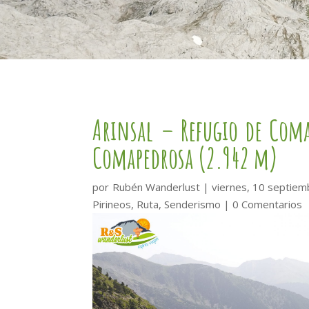
Arinsal – Refugio de Coma
Comapedrosa (2.942 m)
por
Rubén Wanderlust
|
viernes, 10 septie
Pirineos
,
Ruta
,
Senderismo
|
0 Comentarios