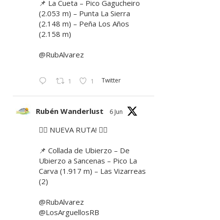
📌 La Cueta – Pico Gagucheiro
(2.053 m) – Punta La Sierra
(2.148 m) – Peña Los Años
(2.158 m)
@RubAlvarez
Twitter
1
1
Rubén Wanderlust
6 Jun
🚶‍♂️ NUEVA RUTA! 🚶‍♀️
📌 Collada de Ubierzo – De
Ubierzo a Sancenas – Pico La
Carva (1.917 m) – Las Vizarreas
(2)
@RubAlvarez
@LosArguellosRB