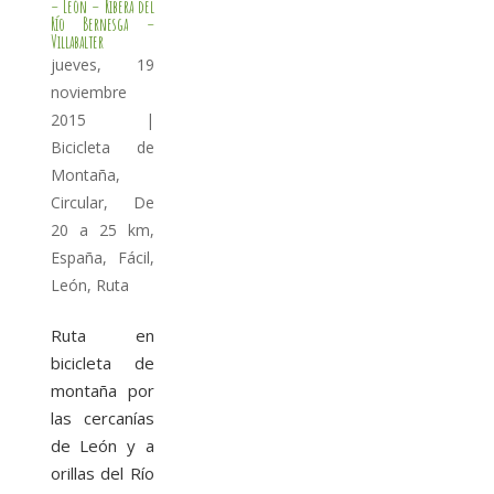
– León – Ribera del
Río Bernesga –
Villabalter
jueves, 19
noviembre
2015
|
Bicicleta de
Montaña
,
Circular
,
De
20 a 25 km
,
España
,
Fácil
,
León
,
Ruta
Ruta en
bicicleta de
montaña por
las cercanías
de León y a
orillas del Río