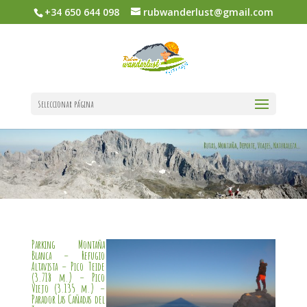
+34 650 644 098
rubwanderlust@gmail.com
Seleccionar página
Parking Montaña
Blanca – Refugio
Altavista – Pico Teide
(3.718 m.) – Pico
Viejo (3.135 m.) –
Parador Las Cañadas del