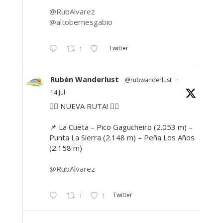
@RubAlvarez
@altobernesgabio
Twitter
1
Rubén Wanderlust
@rubwanderlust
·
14 Jul
🚶‍♂️ NUEVA RUTA! 🚶‍♀️
📌 La Cueta – Pico Gagucheiro (2.053 m) –
Punta La Sierra (2.148 m) – Peña Los Años
(2.158 m)
@RubAlvarez
Twitter
1
1