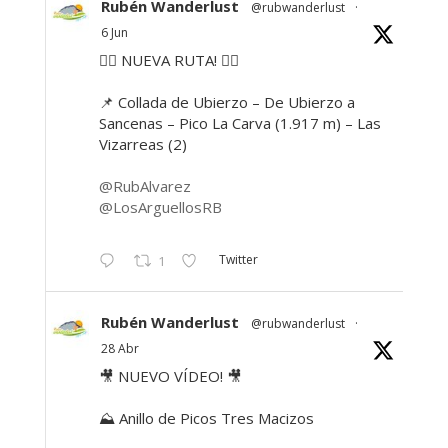
Rubén Wanderlust
@rubwanderlust
·
6 Jun
🚶‍♂️ NUEVA RUTA! 🚶‍♀️
📌 Collada de Ubierzo – De Ubierzo a
Sancenas – Pico La Carva (1.917 m) – Las
Vizarreas (2)
@RubAlvarez
@LosArguellosRB
Twitter
1
Rubén Wanderlust
@rubwanderlust
·
28 Abr
🎥 NUEVO VÍDEO! 🎥
⛰ Anillo de Picos Tres Macizos