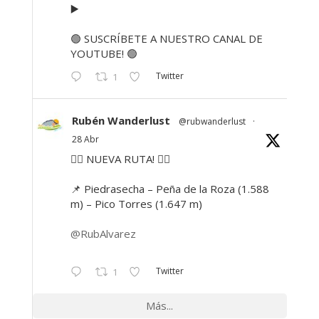
▶️
🟢 SUSCRÍBETE A NUESTRO CANAL DE
YOUTUBE! 🟢
Twitter
1
Rubén Wanderlust
@rubwanderlust
·
28 Abr
🚶‍♂️ NUEVA RUTA! 🚶‍♀️
📌 Piedrasecha – Peña de la Roza (1.588
m) – Pico Torres (1.647 m)
@RubAlvarez
Twitter
1
Más...