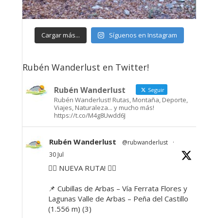
Cargar más...
Síguenos en Instagram
Rubén Wanderlust en Twitter!
Rubén Wanderlust
Seguir
Rubén Wanderlust! Rutas, Montaña, Deporte,
Viajes, Naturaleza... y mucho más!
https://t.co/M4g8Uwdd6J
Rubén Wanderlust
@rubwanderlust
·
30 Jul
🚶‍♂️ NUEVA RUTA! 🚶‍♀️
📌 Cubillas de Arbas – Vía Ferrata Flores y
Lagunas Valle de Arbas – Peña del Castillo
(1.556 m) (3)