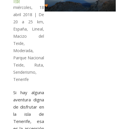
Teide
miércoles, 18
abril 2018
|
De
20 a 25 km
,
España
,
Lineal
,
Macizo del
Teide
,
Moderada
,
Parque Nacional
Teide
,
Ruta
,
Senderismo
,
Tenerife
Si hay alguna
aventura digna
de disfrutar en
la isla de
Tenerife, esa
es la ascensión