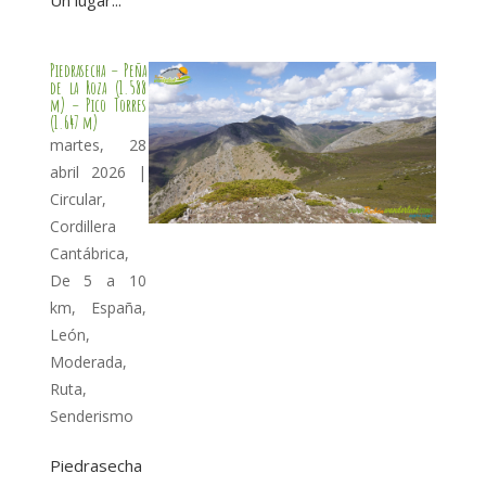
Piedrasecha – Peña
de la Roza (1.588
m) – Pico Torres
(1.647 m)
martes, 28
abril 2026
|
Circular
,
Cordillera
Cantábrica
,
De 5 a 10
km
,
España
,
León
,
Moderada
,
Ruta
,
Senderismo
Piedrasecha