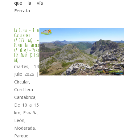
que la Vía
Ferrata...
La Cueta – Pico
Gagucheiro
(2.053 m) –
Punta La Sierra
(2.148 m) – Peña
Los Años (2.158
m)
martes, 14
julio 2026
|
Circular
,
Cordillera
Cantábrica
,
De 10 a 15
km
,
España
,
León
,
Moderada
,
Parque