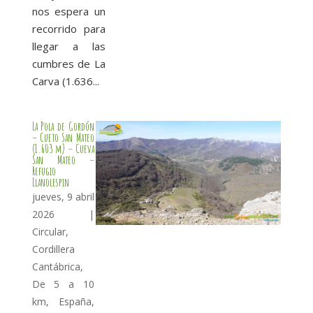
nos espera un
recorrido para
llegar a las
cumbres de La
Carva (1.636...
La Pola de Gordón
– Cueto San Mateo
(1.603 m) – Cueva
San Mateo –
Refugio
Llanolespin
jueves, 9 abril
2026
|
Circular
,
Cordillera
Cantábrica
,
De 5 a 10
km
,
España
,