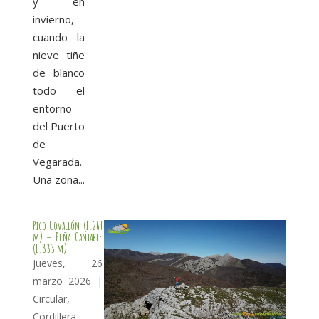
y en
invierno,
cuando la
nieve tiñe
de blanco
todo el
entorno
del Puerto
de
Vegarada.
Una zona...
Pico Covallón (1.269
m) – Peña Cantable
(1.333 m)
jueves, 26
marzo 2026
|
Circular
,
Cordillera