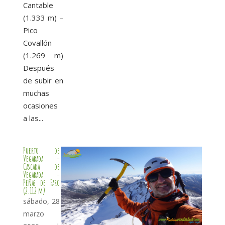
Cantable
(1.333 m) –
Pico
Covallón
(1.269 m)
Después
de subir en
muchas
ocasiones
a las...
Puerto de
Vegarada –
Cascada de
Vegarada –
Peñas de Faro
(2.112 m)
sábado, 28
marzo