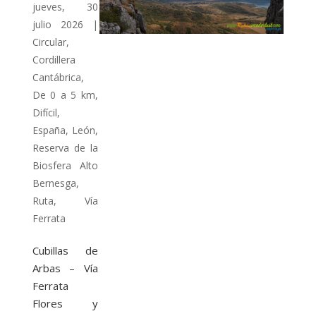
jueves, 30
julio 2026
|
Circular
,
Cordillera
Cantábrica
,
De 0 a 5 km
,
Difícil
,
España
,
León
,
Reserva de la
Biosfera Alto
Bernesga
,
Ruta
,
Vía
Ferrata
Cubillas de
Arbas – Vía
Ferrata
Flores y