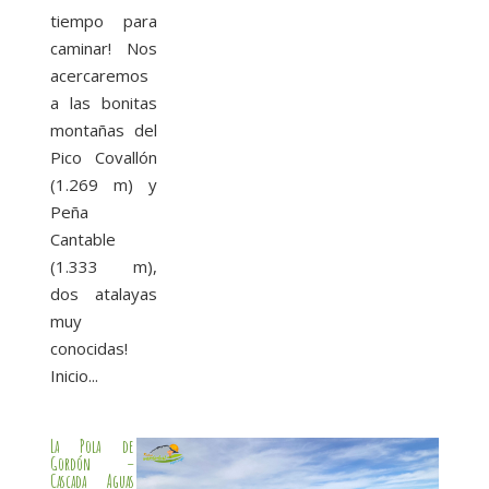
tiempo para
caminar! Nos
acercaremos
a las bonitas
montañas del
Pico Covallón
(1.269 m) y
Peña
Cantable
(1.333 m),
dos atalayas
muy
conocidas!
Inicio...
La Pola de
Gordón –
Cascada Aguas