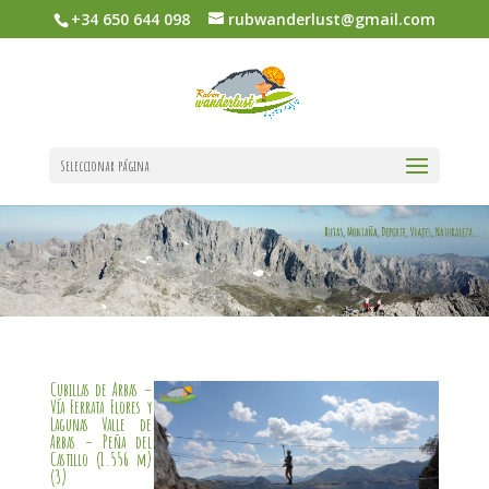
+34 650 644 098
rubwanderlust@gmail.com
Seleccionar página
Cubillas de Arbas –
Vía Ferrata Flores y
Lagunas Valle de
Arbas – Peña del
Castillo (1.556 m)
(3)