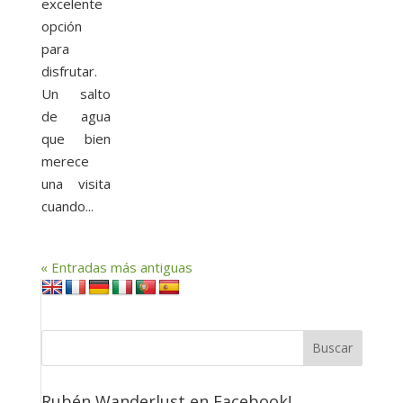
excelente
opción
para
disfrutar.
Un salto
de agua
que bien
merece
una visita
cuando...
« Entradas más antiguas
Rubén Wanderlust en Facebook!