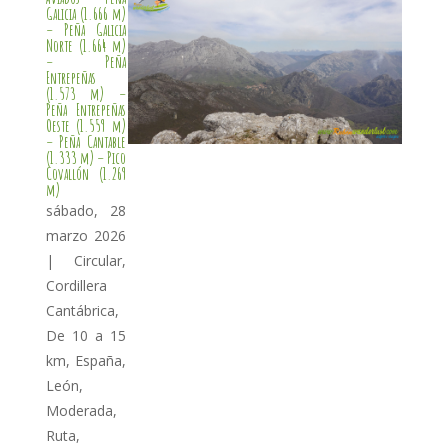
Galicia (1.666 m)
– Peña Galicia
Norte (1.664 m)
– Peña
Entrepeñas
(1.573 m) –
Peña Entrepeñas
Oeste (1.559 m)
– Peña Cantable
(1.333 m) – Pico
Covallón (1.269
m)
sábado, 28
marzo 2026
|
Circular
,
Cordillera
Cantábrica
,
De 10 a 15
km
,
España
,
León
,
Moderada
,
Ruta
,