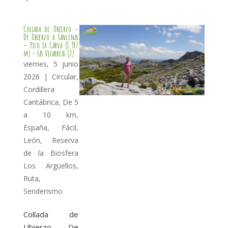
Collada de Ubierzo –
De Ubierzo a Sancenas
– Pico La Carva (1.917
m) – Las Vizarreas (2)
viernes, 5 junio
2026
|
Circular
,
Cordillera
Cantábrica
,
De 5
a 10 km
,
España
,
Fácil
,
León
,
Reserva
de la Biosfera
Los Argüellos
,
Ruta
,
Senderismo
Collada de
Ubierzo – De