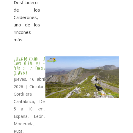
Desfiladero
de los
Calderones,
uno de los
rincones
más...
Cuevas de Viñayo – La
Carva (1.636 m) –
Peña de los Corros
(1.645 m)
jueves, 16 abril
2026
|
Circular
,
Cordillera
Cantábrica
,
De
5 a 10 km
,
España
,
León
,
Moderada
,
Ruta
,