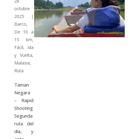
28
octubre
2025
|
Barco
,
De 10 a
15 km
,
Fácil
,
Ida
y Vuelta
,
Malasia
,
Ruta
Taman
Negara
– Rapid
Shooting
Segunda
ruta del
día, y
esta