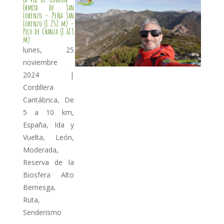
Ermita de San
Lorenzo – Peña San
Lorenzo (1.252 m) –
Pico de Chanza (1.613
m)
lunes, 25
noviembre
2024
|
Cordillera
Cantábrica
,
De
5 a 10 km
,
España
,
Ida y
Vuelta
,
León
,
Moderada
,
Reserva de la
Biosfera Alto
Bernesga
,
Ruta
,
Senderismo