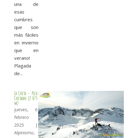
una de
esas
cumbres
que son
más fáciles
en invierno
que en
verano!
Plagada
de...
La Cueta – Pico
Cuetalbo (2.075
m)
jueves, 6
febrero
2025
|
Alpinismo
,