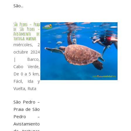
São...
São Pedro – Praia
de São Pedro –
Avistamiento de
tortugas marinas
miércoles, 2
octubre 2024
|
Barco
,
Cabo Verde
,
De 0 a 5 km
,
Fácil
,
Ida y
Vuelta
,
Ruta
São Pedro –
Praia de São
Pedro –
Avistamiento
de tortugas