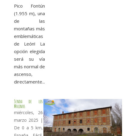
Pico Fontún
(1.955 m), una
de las
montañas más
emblemáticas
de León! La
opción elegida
será su vía
más normal de
ascenso,
directamente...
Senda de los
Molinos
miércoles, 26
marzo 2025
|
De 0 a 5 km
,
España
,
Fácil
,