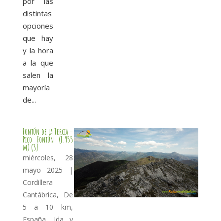
por las
distintas
opciones
que hay
y la hora
a la que
salen la
mayoría
de...
Fontún de la Tercia –
Pico Fontún (1.955
m) (3)
miércoles, 28
mayo 2025
|
Cordillera
Cantábrica
,
De
5 a 10 km
,
España
,
Ida y