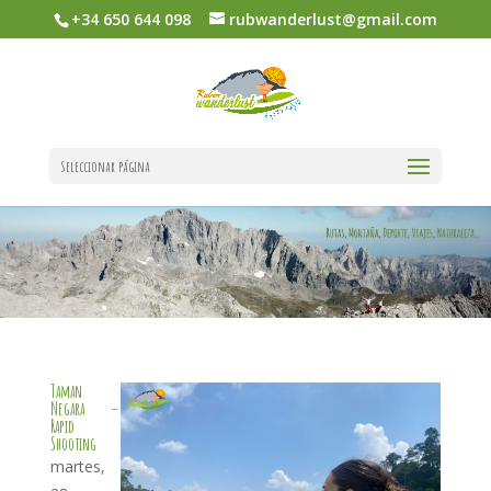
+34 650 644 098
rubwanderlust@gmail.com
Seleccionar página
Taman
Negara –
Rapid
Shooting
martes,