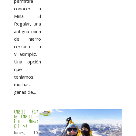
permitirá
conocer la
Mina El
Regalar, una
antigua mina
de hierro
cercana a
Villasimpliz.
Una opción
que
teníamos
muchas
ganas de...
Canseco – Poza
de Canseco –
Pico Morala
(2.141 m)
lunes, 10