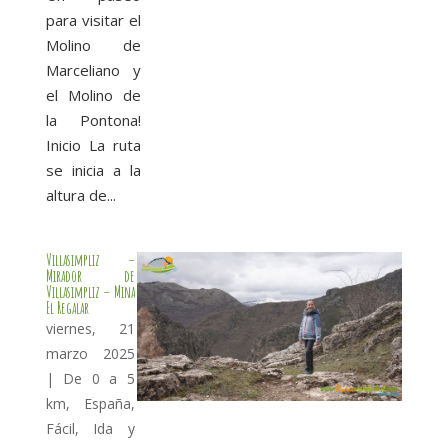
para visitar el
Molino de
Marceliano y
el Molino de
la Pontona!
Inicio La ruta
se inicia a la
altura de...
Villasimpliz –
Mirador de
Villasimpliz – Mina
El Regalar
viernes, 21
marzo 2025
|
De 0 a 5
km
,
España
,
Fácil
,
Ida y