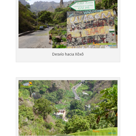
Desvío hacia Xôxô