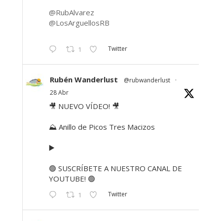
@RubAlvarez
@LosArguellosRB
Twitter
1
Rubén Wanderlust
@rubwanderlust
·
28 Abr
🎥 NUEVO VÍDEO! 🎥
⛰ Anillo de Picos Tres Macizos
▶️
🟢 SUSCRÍBETE A NUESTRO CANAL DE
YOUTUBE! 🟢
Twitter
1