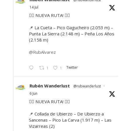
14 Jul
🚶‍♂️ NUEVA RUTA! 🚶‍♀️
📌 La Cueta – Pico Gagucheiro (2.053 m) –
Punta La Sierra (2.148 m) – Peña Los Años
(2.158 m)
@RubAlvarez
Twitter
1
1
Rubén Wanderlust
@rubwanderlust
·
6 Jun
🚶‍♂️ NUEVA RUTA! 🚶‍♀️
📌 Collada de Ubierzo – De Ubierzo a
Sancenas – Pico La Carva (1.917 m) – Las
Vizarreas (2)