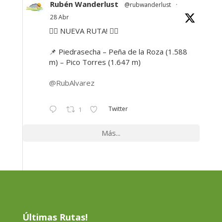
Rubén Wanderlust
@rubwanderlust
·
28 Abr
🚶‍♂️ NUEVA RUTA! 🚶‍♀️
📌 Piedrasecha – Peña de la Roza (1.588
m) – Pico Torres (1.647 m)
@RubAlvarez
Twitter
1
Más...
Últimas Rutas!