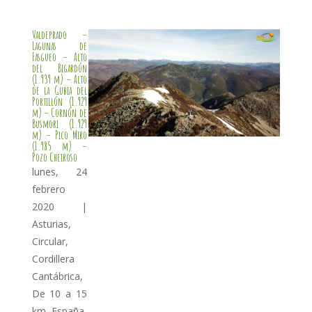
Valdeprado –
Lagunas de
Fasgueo – Alto
del Bigardón
(1.939 m) – Alto
de la Gubia del
Portillón (1.929
m) – Cornón de
Busmori (1.929
m) – Pico Miro
(1.985 m) –
Pozo Cheiroso
lunes, 24
febrero
2020
|
Asturias
,
Circular
,
Cordillera
Cantábrica
,
De 10 a 15
km
,
España
,