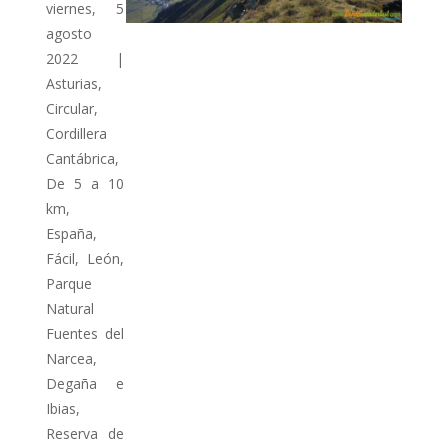
viernes, 5
agosto
2022
|
Asturias
,
Circular
,
Cordillera
Cantábrica
,
De 5 a 10
km
,
España
,
Fácil
,
León
,
Parque
Natural
Fuentes del
Narcea,
Degaña e
Ibias
,
Reserva de