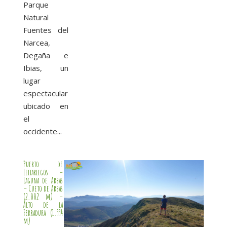
Parque
Natural
Fuentes del
Narcea,
Degaña e
Ibias, un
lugar
espectacular
ubicado en
el
occidente...
Puerto de
Leitariegos –
Laguna de Arbas
– Cueto de Arbas
(2.002 m) –
Alto de la
Ferradura (1.994
m)