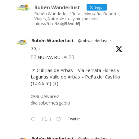
Rubén Wanderlust
Seguir
Rubén Wanderlust! Rutas, Montaña, Deporte,
Viajes, Naturaleza... y mucho más!
https://t.co/M4g8Uwdd6J
Rubén Wanderlust
@rubwanderlust
·
30 Jul
🚶‍♂️ NUEVA RUTA! 🚶‍♀️
📌 Cubillas de Arbas – Vía Ferrata Flores y
Lagunas Valle de Arbas – Peña del Castillo
(1.556 m) (3)
@RubAlvarez
@altobernesgabio
Twitter
1
Rubén Wanderlust
@rubwanderlust
·