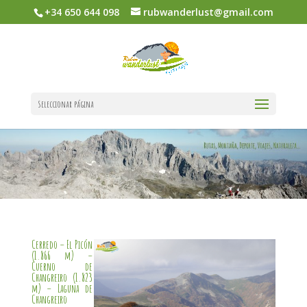
+34 650 644 098
rubwanderlust@gmail.com
Seleccionar página
Cerredo – El Picón
(1.866 m) –
Cuerno de
Changreiro (1.823
m) – Laguna de
Changreiro