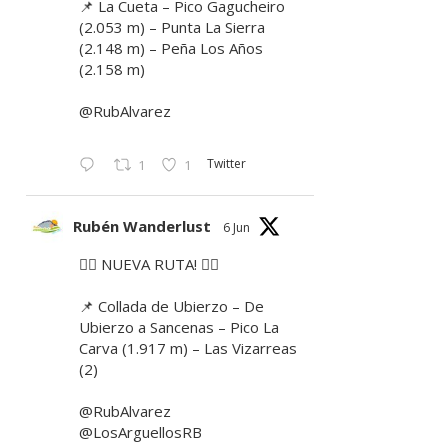
📌 La Cueta – Pico Gagucheiro
(2.053 m) – Punta La Sierra
(2.148 m) – Peña Los Años
(2.158 m)
@RubAlvarez
Twitter
1
1
Rubén Wanderlust
6 Jun
🚶‍♂️ NUEVA RUTA! 🚶‍♀️
📌 Collada de Ubierzo – De
Ubierzo a Sancenas – Pico La
Carva (1.917 m) – Las Vizarreas
(2)
@RubAlvarez
@LosArguellosRB