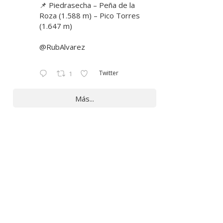
📌 Piedrasecha – Peña de la
Roza (1.588 m) – Pico Torres
(1.647 m)
@RubAlvarez
Twitter
1
Más...