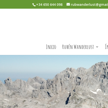
+34 650 644 098
rubwanderlust@gmai
Inicio
Rubén Wanderlust
Í