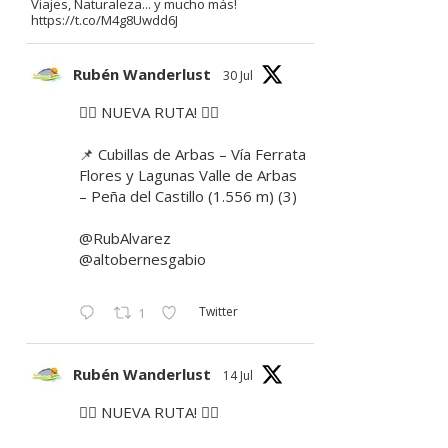
Viajes, Naturaleza... y mucho más!
https://t.co/M4g8Uwdd6J
Rubén Wanderlust
30 Jul
🚶‍♂️ NUEVA RUTA! 🚶‍♀️
📌 Cubillas de Arbas – Vía Ferrata
Flores y Lagunas Valle de Arbas
– Peña del Castillo (1.556 m) (3)
@RubAlvarez
@altobernesgabio
Twitter
1
Rubén Wanderlust
14 Jul
🚶‍♂️ NUEVA RUTA! 🚶‍♀️