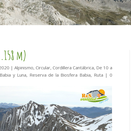
2.158 m)
 2020
|
Alpinismo
,
Circular
,
Cordillera Cantábrica
,
De 10 a
Babia y Luna
,
Reserva de la Biosfera Babia
,
Ruta
|
0