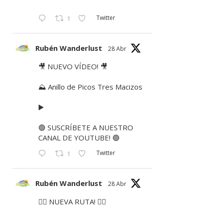
Twitter
1
Rubén Wanderlust
28 Abr
🎥 NUEVO VÍDEO! 🎥
⛰ Anillo de Picos Tres Macizos
▶️
🟢 SUSCRÍBETE A NUESTRO
CANAL DE YOUTUBE! 🟢
Twitter
1
Rubén Wanderlust
28 Abr
🚶‍♂️ NUEVA RUTA! 🚶‍♀️