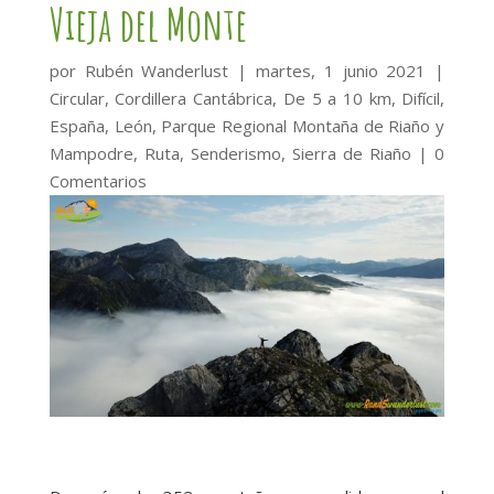
Vieja del Monte
por
Rubén Wanderlust
|
martes, 1 junio 2021
|
Circular
,
Cordillera Cantábrica
,
De 5 a 10 km
,
Difícil
,
España
,
León
,
Parque Regional Montaña de Riaño y
Mampodre
,
Ruta
,
Senderismo
,
Sierra de Riaño
|
0
Comentarios