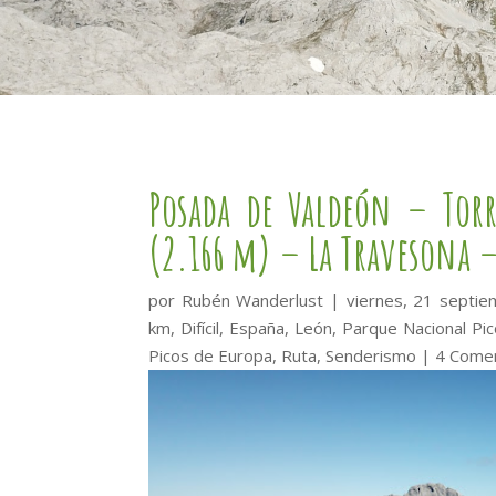
Posada de Valdeón – Tor
(2.166 m) – La Travesona –
por
Rubén Wanderlust
|
viernes, 21 septi
km
,
Difícil
,
España
,
León
,
Parque Nacional Pi
Picos de Europa
,
Ruta
,
Senderismo
|
4 Comen