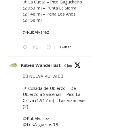
📌 La Cueta – Pico Gagucheiro
(2.053 m) – Punta La Sierra
(2.148 m) – Peña Los Años
(2.158 m)
@RubAlvarez
Twitter
1
1
Rubén Wanderlust
6 Jun
🚶‍♂️ NUEVA RUTA! 🚶‍♀️
📌 Collada de Ubierzo – De
Ubierzo a Sancenas – Pico La
Carva (1.917 m) – Las Vizarreas
(2)
@RubAlvarez
@LosArguellosRB