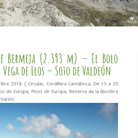
re Bermeja (2.393 m) – El Bolo
 Vega de Llos – Soto de Valdeón
embre 2018
|
Circular
,
Cordillera Cantábrica
,
De 15 a 20
cos de Europa
,
Picos de Europa
,
Reserva de la Biosfera
tarios