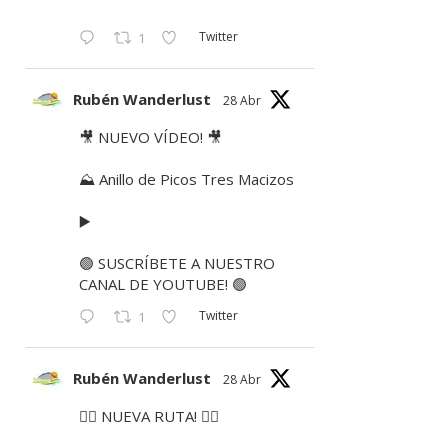
Twitter
1
Rubén Wanderlust
28 Abr
🎥 NUEVO VÍDEO! 🎥
⛰ Anillo de Picos Tres Macizos
▶️
🟢 SUSCRÍBETE A NUESTRO
CANAL DE YOUTUBE! 🟢
Twitter
1
Rubén Wanderlust
28 Abr
🚶‍♂️ NUEVA RUTA! 🚶‍♀️