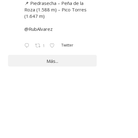
📌 Piedrasecha – Peña de la
Roza (1.588 m) – Pico Torres
(1.647 m)
@RubAlvarez
Twitter
1
Más...