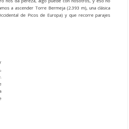
ro nos da pereza, algo puede con nosotros, y eso no
amos a ascender Torre Bermeja (2.393 m), una clásica
 Occidental de Picos de Europa) y que recorre parajes
r
n
,
.
e
a
e