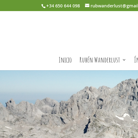
+34 650 644 098
rubwanderlust@gmai
Inicio
Rubén Wanderlust
Í