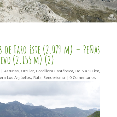
s de Faro Este (2.079 m) – Peñas
uevo (2.155 m) (2)
|
Asturias
,
Circular
,
Cordillera Cantábrica
,
De 5 a 10 km
,
era Los Argüellos
,
Ruta
,
Senderismo
|
0 Comentarios