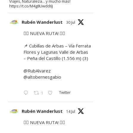
Viajes, Naturaleza... y mucho más!
https://t.co/M4g8Uwdd6J
Rubén Wanderlust
30 Jul
🚶‍♂️ NUEVA RUTA! 🚶‍♀️
📌 Cubillas de Arbas – Vía Ferrata
Flores y Lagunas Valle de Arbas
– Peña del Castillo (1.556 m) (3)
@RubAlvarez
@altobernesgabio
Twitter
1
Rubén Wanderlust
14 Jul
🚶‍♂️ NUEVA RUTA! 🚶‍♀️