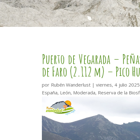
Puerto de Vegarada – Peña
de Faro (2.112 m) – Pico H
por
Rubén Wanderlust
|
viernes, 4 julio 2025
España
,
León
,
Moderada
,
Reserva de la Biosf