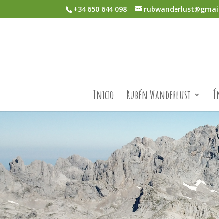
+34 650 644 098
rubwanderlust@gmai
Inicio
Rubén Wanderlust
Í