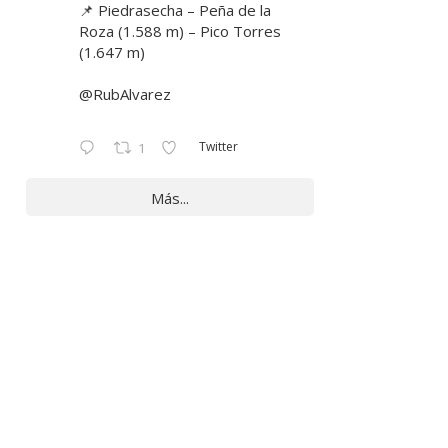
📌 Piedrasecha – Peña de la
Roza (1.588 m) – Pico Torres
(1.647 m)
@RubAlvarez
Twitter
1
Más...