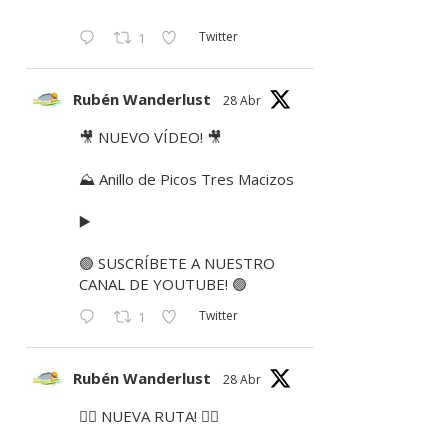
Twitter
1
Rubén Wanderlust
28 Abr
🎥 NUEVO VÍDEO! 🎥
⛰ Anillo de Picos Tres Macizos
▶️
🟢 SUSCRÍBETE A NUESTRO
CANAL DE YOUTUBE! 🟢
Twitter
1
Rubén Wanderlust
28 Abr
🚶‍♂️ NUEVA RUTA! 🚶‍♀️