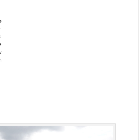
e
e
o
e
y
n