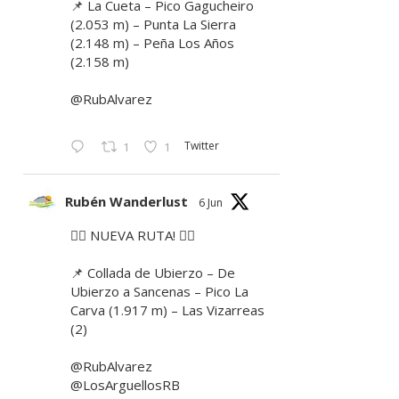
📌 La Cueta – Pico Gagucheiro
(2.053 m) – Punta La Sierra
(2.148 m) – Peña Los Años
(2.158 m)
@RubAlvarez
Twitter
1
1
Rubén Wanderlust
6 Jun
🚶‍♂️ NUEVA RUTA! 🚶‍♀️
📌 Collada de Ubierzo – De
Ubierzo a Sancenas – Pico La
Carva (1.917 m) – Las Vizarreas
(2)
@RubAlvarez
@LosArguellosRB