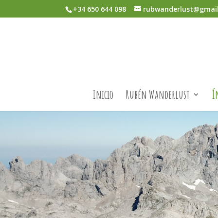
+34 650 644 098
rubwanderlust@gmai
Inicio
Rubén Wanderlust
Í