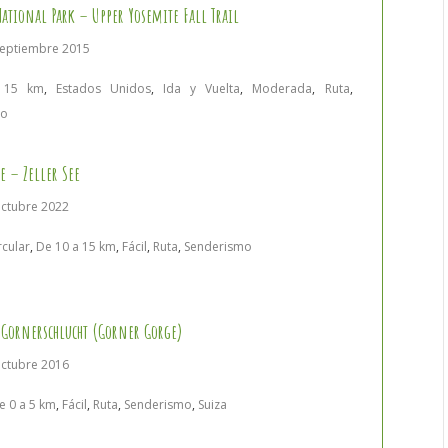
ational Park – Upper Yosemite Fall Trail
septiembre 2015
 15 km
,
Estados Unidos
,
Ida y Vuelta
,
Moderada
,
Ruta
,
mo
e – Zeller See
octubre 2022
rcular
,
De 10 a 15 km
,
Fácil
,
Ruta
,
Senderismo
 Gornerschlucht (Gorner Gorge)
octubre 2016
e 0 a 5 km
,
Fácil
,
Ruta
,
Senderismo
,
Suiza