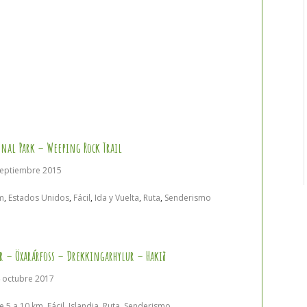
onal Park – Weeping Rock Trail
septiembre 2015
m
,
Estados Unidos
,
Fácil
,
Ida y Vuelta
,
Ruta
,
Senderismo
r – Öxarárfoss – Drekkingarhylur – Hakið
4 octubre 2017
e 5 a 10 km
,
Fácil
,
Islandia
,
Ruta
,
Senderismo