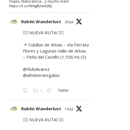
Viajes, Naturaleza... y mucho más!
https://t.co/M4g8Uwdd6J
Rubén Wanderlust
30 Jul
🚶‍♂️ NUEVA RUTA! 🚶‍♀️
📌 Cubillas de Arbas – Vía Ferrata
Flores y Lagunas Valle de Arbas
– Peña del Castillo (1.556 m) (3)
@RubAlvarez
@altobernesgabio
Twitter
1
Rubén Wanderlust
14 Jul
🚶‍♂️ NUEVA RUTA! 🚶‍♀️