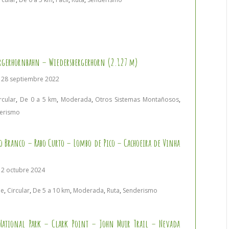
rgerhornbahn – Wiedersbergerhorn (2.127 m)
, 28 septiembre 2022
rcular
,
De 0 a 5 km
,
Moderada
,
Otros Sistemas Montañosos
,
erismo
abo Branco – Rabo Curto – Lombo de Pico – Cachoeira de Vinha
 2 octubre 2024
de
,
Circular
,
De 5 a 10 km
,
Moderada
,
Ruta
,
Senderismo
National Park – Clark Point – John Muir Trail – Nevada