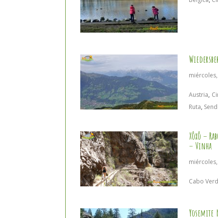
Wiedersbe
miércoles
Austria
,
Ci
Ruta
,
Send
Xôxô – R
– Vinha
miércoles,
Cabo Ver
Yosemite 