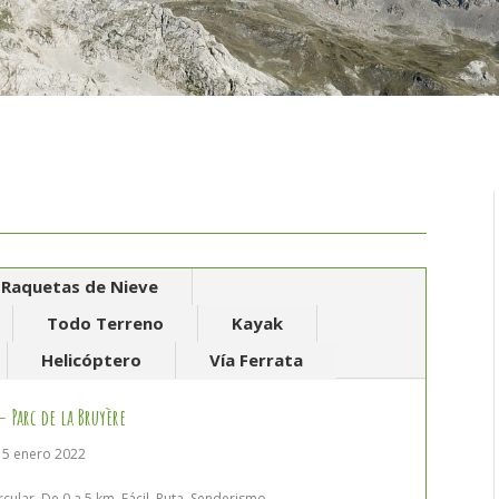
Raquetas de Nieve
Todo Terreno
Kayak
Helicóptero
Vía Ferrata
 Parc de la Bruyère
 5 enero 2022
rcular
,
De 0 a 5 km
,
Fácil
,
Ruta
,
Senderismo