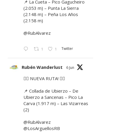
📌 La Cueta – Pico Gagucheiro
(2.053 m) – Punta La Sierra
(2.148 m) – Peña Los Años
(2.158 m)
@RubAlvarez
Twitter
1
1
Rubén Wanderlust
6 Jun
🚶‍♂️ NUEVA RUTA! 🚶‍♀️
📌 Collada de Ubierzo – De
Ubierzo a Sancenas – Pico La
Carva (1.917 m) – Las Vizarreas
(2)
@RubAlvarez
@LosArguellosRB