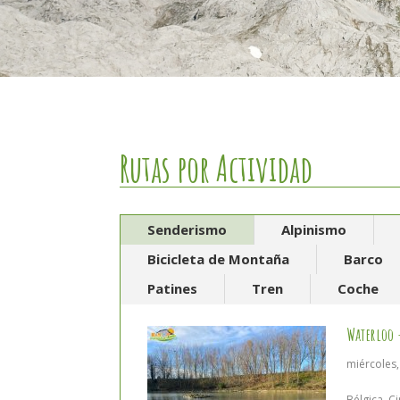
Rutas por Actividad
Senderismo
Alpinismo
Bicicleta de Montaña
Barco
Patines
Tren
Coche
Waterloo –
miércoles,
Bélgica
,
Ci