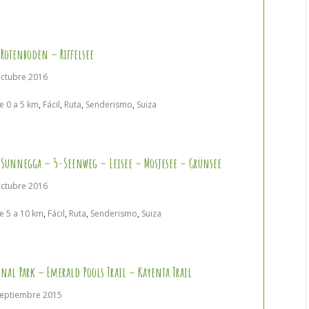
 Rotenboden – Riffelsee
octubre 2016
e 0 a 5 km
,
Fácil
,
Ruta
,
Senderismo
,
Suiza
 Sunnegga – 5-Seenweg – Leisee – Mosjesee – Grünsee
octubre 2016
e 5 a 10 km
,
Fácil
,
Ruta
,
Senderismo
,
Suiza
onal Park – Emerald Pools Trail – Kayenta Trail
septiembre 2015