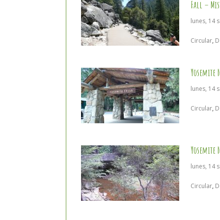
Fall – Mi
lunes, 14 
Circular
,
D
Yosemite N
lunes, 14 
Circular
,
D
Yosemite N
lunes, 14 
Circular
,
D