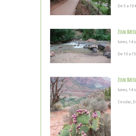
De 5 a 10
Zion Nati
lunes, 14 
De 10 a 1
Zion Nati
lunes, 14 
Circular
,
D