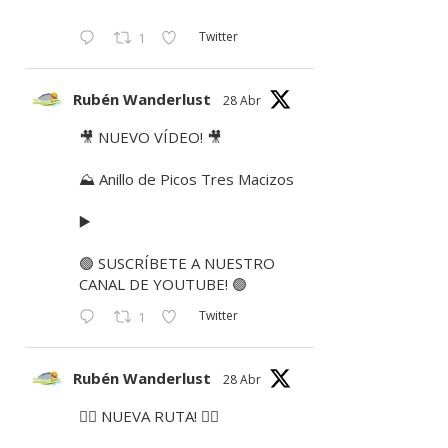
Twitter
1
Rubén Wanderlust
28 Abr
🎥 NUEVO VÍDEO! 🎥
⛰ Anillo de Picos Tres Macizos
▶️
🟢 SUSCRÍBETE A NUESTRO
CANAL DE YOUTUBE! 🟢
Twitter
1
Rubén Wanderlust
28 Abr
🚶‍♂️ NUEVA RUTA! 🚶‍♀️