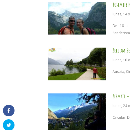
Yosemite N
lunes, 14 
De 10 a
Senderis
Zell am Se
lunes, 10 
Austria
,
Ci
Zermatt –
lunes, 24 
Circular
,
D