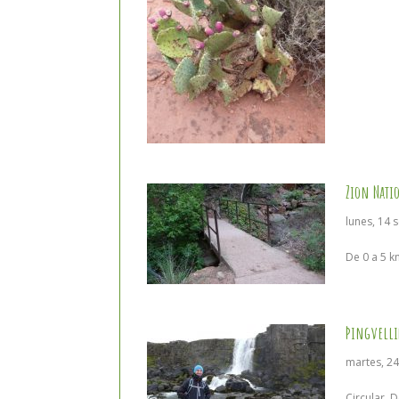
Zion Nati
lunes, 14 
De 0 a 5 k
Þingvelli
martes, 2
Circular
,
D