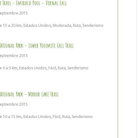
st Trail – Emerald Pool – Vernal Fall
septiembre 2015
e 15 a 20 km
,
Estados Unidos
,
Moderada
,
Ruta
,
Senderismo
ational Park – Lower Yosemite Fall Trail
septiembre 2015
e 0 a 5 km
,
Estados Unidos
,
Fácil
,
Ruta
,
Senderismo
ational Park – Mirror Lake Trail
septiembre 2015
e 10 a 15 km
,
Estados Unidos
,
Fácil
,
Ruta
,
Senderismo