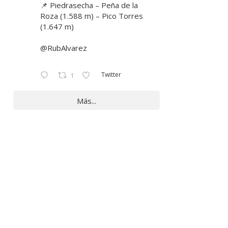
📌 Piedrasecha – Peña de la
Roza (1.588 m) – Pico Torres
(1.647 m)
@RubAlvarez
Twitter
1
Más...